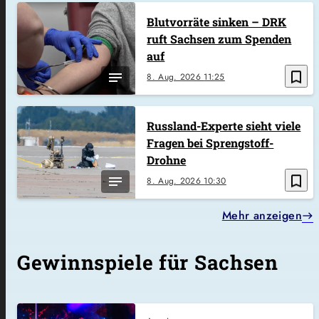
Blutvorräte sinken – DRK
ruft Sachsen zum Spenden
auf
bookmark_border
8. Aug. 2026
11:25
Russland-Experte sieht viele
Fragen bei Sprengstoff-
Drohne
bookmark_border
8. Aug. 2026
10:30
Mehr anzeigen
Gewinnspiele für Sachsen