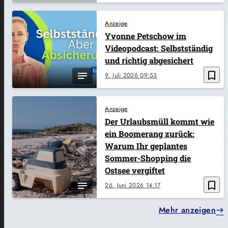
Anzeige
Yvonne Petschow im
Videopodcast: Selbstständig
und richtig abgesichert
bookmark_border
9. Juli 2026
09:53
Anzeige
Der Urlaubsmüll kommt wie
ein Boomerang zurück:
Warum Ihr geplantes
Sommer-Shopping die
Ostsee vergiftet
bookmark_border
26. Juni 2026
14:17
Mehr anzeigen