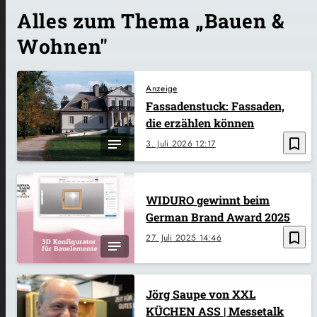
Alles zum Thema „Bauen &
Wohnen"
Anzeige
Fassadenstuck: Fassaden,
die erzählen können
bookmark_border
3. Juli 2026
12:17
WIDURO gewinnt beim
German Brand Award 2025
bookmark_border
27. Juli 2025
14:46
Jörg Saupe von XXL
KÜCHEN ASS | Messetalk