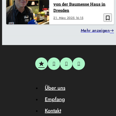
von der Baumesse Haus in
Dresden
bookmark_border
21. März 2025
16:15
Mehr anzeigen
Über uns
Empfang
Kontakt