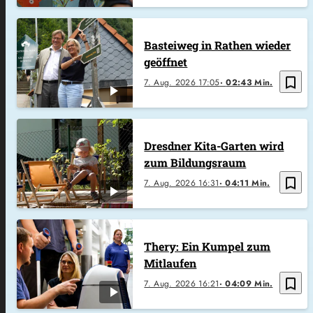
Basteiweg in Rathen wieder
geöffnet
bookmark_border
7. Aug. 2026
17:05
02:43 Min.
Dresdner Kita-Garten wird
zum Bildungsraum
bookmark_border
7. Aug. 2026
16:31
04:11 Min.
Thery: Ein Kumpel zum
Mitlaufen
bookmark_border
7. Aug. 2026
16:21
04:09 Min.