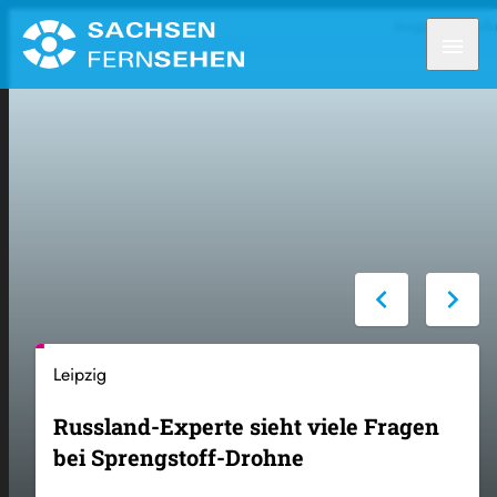
imago/EHL Media
menu
chevron_left
chevron_right
Leipzig
Russland-Experte sieht viele Fragen
bei Sprengstoff-Drohne