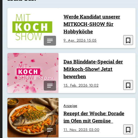
Werde Kandidat unserer
MITKOCH-SHOW für
Hobbyköche
bookmark_border
9. Apr. 2026
15:05
Das Blinddate-Special der
Mitkoch-Show! Jetzt
bewerben
bookmark_border
15. Feb. 2026
10:02
Anzeige
Rezept der Woche: Dorade
im Ofen mit Gemüse
bookmark_border
11. Nov. 2025
03:00