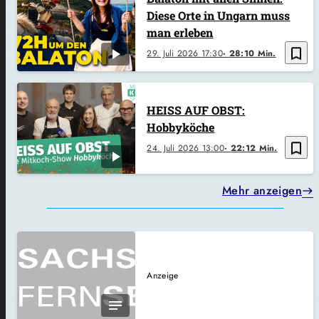
Diese Orte in Ungarn muss
man erleben
bookmark_border
29. Juli 2026
17:30
28:10 Min.
HEISS AUF OBST:
Hobbyköche
bookmark_border
24. Juli 2026
13:00
22:12 Min.
Mehr anzeigen
Anzeige