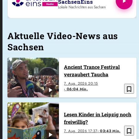
Aktuelle Video-News aus
Sachsen
Ancient Trance Festival
verzaubert Taucha
7. Aug. 2026
20:15
bookmark_border
06:04 Min.
Lesen Kinder in Leipzig noch
freiwillig?
bookmark_border
7. Aug. 2026
17:37
03:43 Min.