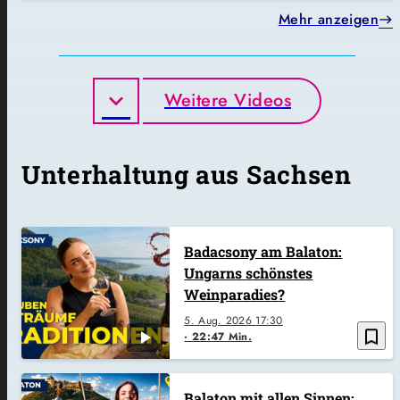
Mehr anzeigen
Weitere Videos
Unterhaltung aus Sachsen
Badacsony am Balaton:
Ungarns schönstes
Weinparadies?
5. Aug. 2026
17:30
bookmark_border
22:47 Min.
Balaton mit allen Sinnen: