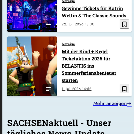
Anzeige
Gewinne Tickets für Katrin
Wettin & The Classic Sounds
bookmark_border
22. Juli 2026
13:30
Anzeige
Mit der Kind + Kegel
Ticketaktion 2026 für
BELANTIS ins
Sommerferienabenteuer
starten
bookmark_border
1. Juli 2026
14:52
Mehr anzeigen
SACHSENaktuell - Unser
tägliches News-Update