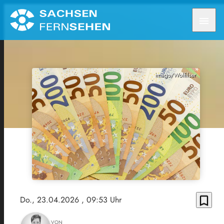
menu
imago/Wolfilser
bookmark_border
Do., 23.04.2026
, 09:53 Uhr
VON