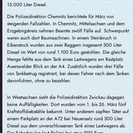
13.000 Liter Diesel.
Die Polizeidirektion Chemnitz berichtete für März von
steigenden Fallzahlen. In Chemnitz, Mittelsachsen und dem
Erzgebirgskreis nahmen Beamte zwölf Fälle auf. Schwerpunkt
waren auch dort Baumaschinen. In einem Steinbruch in
Eibenstock wurden aus zwei Baggern insgesamt 500 Liter
Diesel im Wert von rund 1.100 Euro gestohlen. Die gleiche
Menge fehlte aus dem Tank eines Lastwagens am Rastplatz
Auerswalder Blick an der A4. Zusätzlich wurden drei Fälle
von Tankbetrug registriert, bei denen Fahrer nach dem Tanken
davonfuhren, ohne zu bezahlen.
In Westsachsen sieht die Polizeidirektion Zwickau dagegen
keine Auffälligkeiten. Dort wurden vom 1. bis 26. März fünf
Kraftstoffdiebstähle bekannt. Unter anderem zapften Täter auf
einem Parkplatz an der A72 bei Neuensalz rund 500 Liter
Diesel aus dem unverschlossenen Tank eines Lastwagens ab.
Der Schaden lag laut Polizei bei etwa 900 Euro.