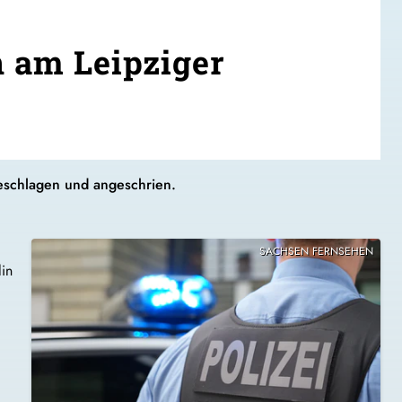
n am Leipziger
geschlagen und angeschrien.
SACHSEN FERNSEHEN
lin