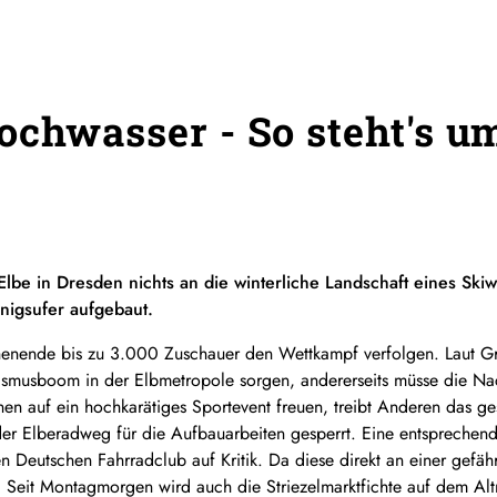
ochwasser - So steht's u
Elbe in Dresden nichts an die winterliche Landschaft eines Sk
nigsufer aufgebaut.
nde bis zu 3.000 Zuschauer den Wettkampf verfolgen. Laut Grün
urismusboom in der Elbmetropole sorgen, andererseits müsse die Nac
n auf ein hochkarätiges Sportevent freuen, treibt Anderen das gesp
 der Elberadweg für die Aufbauarbeiten gesperrt. Eine entsprechen
 Deutschen Fahrradclub auf Kritik. Da diese direkt an einer gefähr
te. Seit Montagmorgen wird auch die Striezelmarktfichte auf dem 