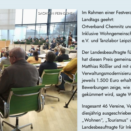
Im Rahmen einer Festvera
SACHSEN FERNSEHEN
Landtags geehrt:
Ortverband Chemnitz und
Inklusive Wohngemeinscha
e.V. und Tanzlabor Leipz
Der Landesbeauftragte f
hat diesen Preis gemeins
Matthias Rößler und mit 
Verwaltungsmodernisieru
jeweils 1.500 Euro erhal
Bewerbungen zeige, wie s
gekümmert wird, sagte W
Insgesamt 46 Vereine, Ve
diesjährig ausgeschrieben
„Wohnen“, „Tourismus“ u
Landesbeauftragte für I