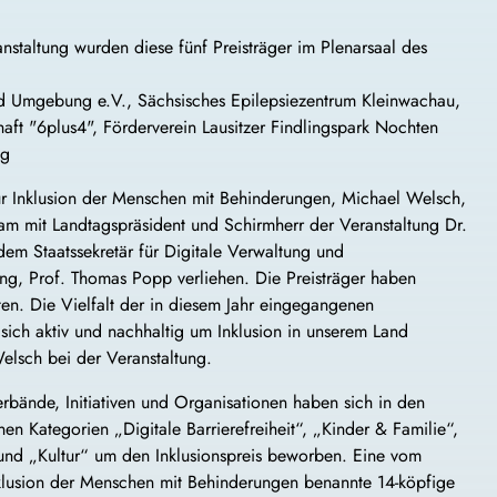
nstaltung wurden diese fünf Preisträger im Plenarsaal des
 Umgebung e.V., Sächsisches Epilepsiezentrum Kleinwachau,
ft "6plus4", Förderverein Lausitzer Findlingspark Nochten
ig
ür Inklusion der Menschen mit Behinderungen, Michael Welsch,
am mit Landtagspräsident und Schirmherr der Veranstaltung Dr.
dem Staatssekretär für Digitale Verwaltung und
ng, Prof. Thomas Popp verliehen. Die Preisträger haben
ten. Die Vielfalt der in diesem Jahr eingegangenen
ich aktiv und nachhaltig um Inklusion in unserem Land
elsch bei der Veranstaltung.
rbände, Initiativen und Organisationen haben sich in den
en Kategorien „Digitale Barrierefreiheit“, „Kinder & Familie“,
nd „Kultur“ um den Inklusionspreis beworben. Eine vom
nklusion der Menschen mit Behinderungen benannte 14-köpfige