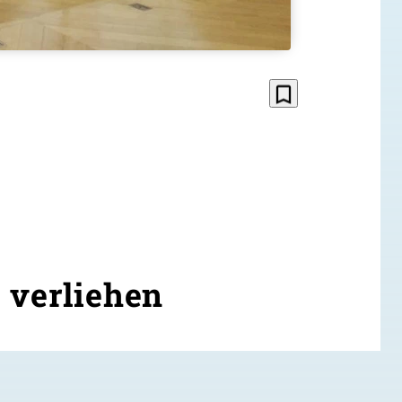
bookmark_border
 verliehen