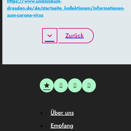
https://www.uniklinikum-
dresden.de/de/startseite_kollektionen/informationen-
zum-corona-virus
Zurück
Über uns
Empfang