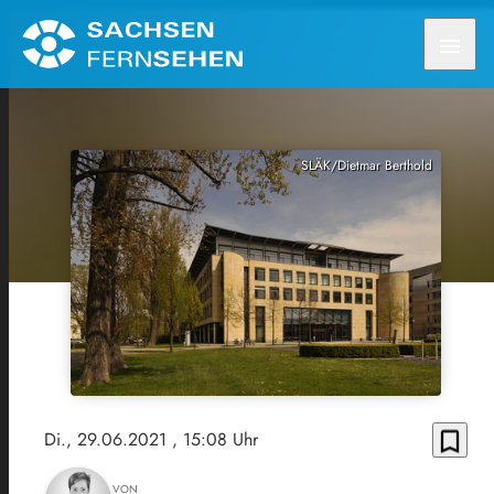
menu
SLÄK/Dietmar Berthold
bookmark_border
Di., 29.06.2021
, 15:08 Uhr
VON