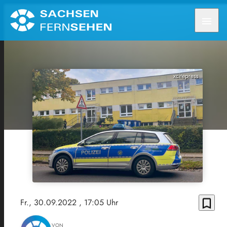
menu
xcitepress
bookmark_border
Fr., 30.09.2022
, 17:05 Uhr
VON