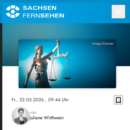
menu
imago/Zoonar
bookmark_border
Fr., 22.05.2026
, 09:44 Uhr
VON
Juliane Wirthwein