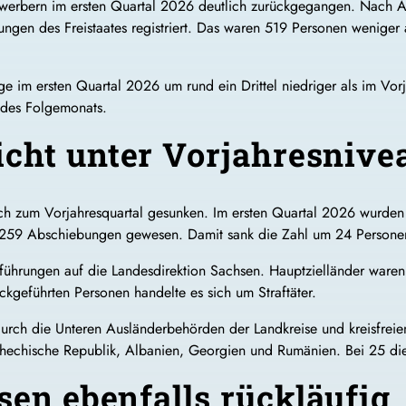
ewerbern im ersten Quartal 2026 deutlich zurückgegangen. Nach A
ngen des Freistaates registriert. Das waren 519 Personen weniger a
nge im ersten Quartal 2026 um rund ein Drittel niedriger als im Vor
 des Folgemonats.
cht unter Vorjahresnive
ch zum Vorjahresquartal gesunken. Im ersten Quartal 2026 wurden 
 259 Abschiebungen gewesen. Damit sank die Zahl um 24 Persone
ührungen auf die Landesdirektion Sachsen. Hauptzielländer waren
ckgeführten Personen handelte es sich um Straftäter.
urch die Unteren Ausländerbehörden der Landkreise und kreisfreien
hechische Republik, Albanien, Georgien und Rumänien. Bei 25 dies
sen ebenfalls rückläufig