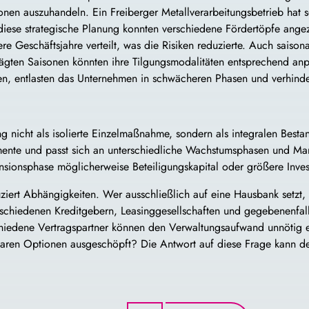
nen auszuhandeln. Ein Freiberger Metallverarbeitungsbetrieb hat se
diese strategische Planung konnten verschiedene Fördertöpfe angez
re Geschäftsjahre verteilt, was die Risiken reduzierte. Auch saiso
ägten Saisonen könnten ihre Tilgungsmodalitäten entsprechend anp
n, entlasten das Unternehmen in schwächeren Phasen und verhinder
 nicht als isolierte Einzelmaßnahme, sondern als integralen Bestan
umente und passt sich an unterschiedliche Wachstumsphasen und Ma
sionsphase möglicherweise Beteiligungskapital oder größere Inves
uziert Abhängigkeiten. Wer ausschließlich auf eine Hausbank setzt, 
erschiedenen Kreditgebern, Leasinggesellschaften und gegebenenfalls
schiedene Vertragspartner können den Verwaltungsaufwand unnötig e
baren Optionen ausgeschöpft? Die Antwort auf diese Frage kann d