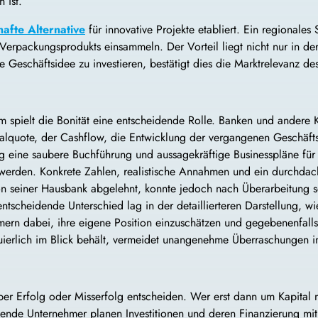
 ist.
hafte Alternative
für innovative Projekte etabliert. Ein regionale
Verpackungsprodukts einsammeln. Der Vorteil liegt nicht nur in de
e Geschäftsidee zu investieren, bestätigt dies die Marktrelevanz de
 spielt die Bonität eine entscheidende Rolle. Banken und andere
talquote, der Cashflow, die Entwicklung der vergangenen Geschäft
ig eine saubere Buchführung und aussagekräftige Businesspläne für
zt werden. Konkrete Zahlen, realistische Annahmen und ein durchda
 seiner Hausbank abgelehnt, konnte jedoch nach Überarbeitung sei
ntscheidende Unterschied lag in der detaillierteren Darstellung, w
mern dabei, ihre eigene Position einzuschätzen und gegebenenfal
nuierlich im Blick behält, vermeidet unangenehme Überraschungen 
er Erfolg oder Misserfolg entscheiden. Wer erst dann um Kapital n
ende Unternehmer planen Investitionen und deren Finanzierung mit