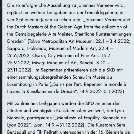
Die so erfolgreiche Ausstellung zu Johannes Vermeer wird,
ergänzt um weitere Leihgaben aus der Gemäldegalerie, in
vier Stationen in Japan zu sehen sein: „Johannes Vermeer and
the Dutch Masters of the Golden Age from the collection of
the Gemäldegalerie Alte Meister, Staatliche Kunstsammlungen
Dresden” (Tokyo Metropolitan Art Museum, 22.1.–3.4.2022;
Sapporo, Hokkaido, Museum of Modern Art, 22.4.–
26.6.2022; Osaka, City Museum of Fine Arts, 16.7.–
25.9.2022; Miyagi Museum of Art, Sendai, 8.10.–
27.11.2022). Im September präsentieren sich die SKD mit
einer sammlungsübergreifenden Schau im Musée du
Luxembourg in Paris („Saisis par l’art. Repenser le monde à
travers la Kunstkammer de Dresde“, 14.9.2022-15.1.2023)
Mit zahlreichen Leihgaben werden die SKD an einer der
ältesten und wichtigsten Kunstbiennalen weltweit, der Lyon
Biennale, partizipieren („Manifesto of Fragility. Biennale de
Lyon 2022“, Lyon, 14.9.–31.12.2022). Die Kuratoren Sam
Bardaouil und Till Fellrath untersuchen in der 16. Biennale de