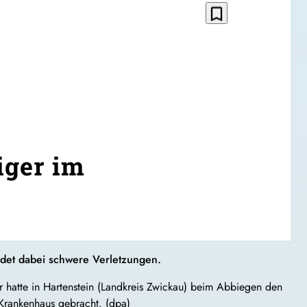
bookmark_border
iger im
idet dabei schwere Verletzungen.
r hatte in Hartenstein (Landkreis Zwickau) beim Abbiegen den
 Krankenhaus gebracht. (dpa)