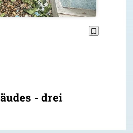
bookmark_border
äudes - drei