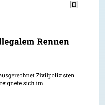
bookmark_border
 illegalem Rennen
ausgerechnet Zivilpolizisten
ereignete sich im