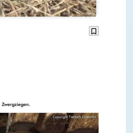
bookmark_border
en Zwergziegen.
Copyright Tierpark Chemnitz