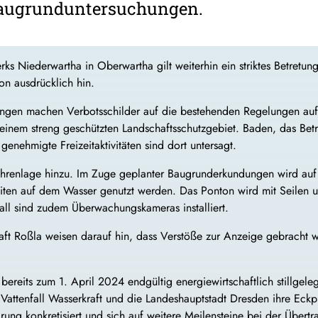
 Baugrunduntersuchungen.
Niederwartha in Oberwartha gilt weiterhin ein striktes Betretungs
n ausdrücklich hin.
en machen Verbotsschilder auf die bestehenden Regelungen auf
einem streng geschützten Landschaftsschutzgebiet. Baden, das Bet
enehmigte Freizeitaktivitäten sind dort untersagt.
hrenlage hinzu. Im Zuge geplanter Baugrunderkundungen wird auf
eiten auf dem Wasser genutzt werden. Das Ponton wird mit Seilen u
all sind zudem Überwachungskameras installiert.
aft Roßla weisen darauf hin, dass Verstöße zur Anzeige gebracht w
reits zum 1. April 2024 endgültig energiewirtschaftlich stillgele
Vattenfall Wasserkraft und die Landeshauptstadt Dresden ihre Ec
ung konkretisiert und sich auf weitere Meilensteine bei der Übertr