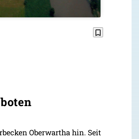
bookmark_border
rboten
rbecken Oberwartha hin. Seit