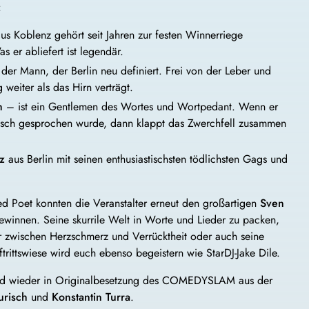
:
us Koblenz gehört seit Jahren zur festen Winnerriege
s er abliefert ist legendär.
der Mann, der Berlin neu definiert. Frei von der Leber und
weiter als das Hirn verträgt.
h
– ist ein Gentlemen des Wortes und Wortpedant. Wenn er
alsch gesprochen wurde, dann klappt das Zwerchfell zusammen
z
aus Berlin mit seinen enthusiastischsten tödlichsten Gags und
ed Poet konnten die Veranstalter erneut den großartigen
Sven
ewinnen. Seine skurrile Welt in Worte und Lieder zu packen,
er zwischen Herzschmerz und Verrücktheit oder auch seine
ftrittswiese wird euch ebenso begeistern wie StarDJ-Jake Dile.
nd wieder in Originalbesetzung des COMEDYSLAM aus der
urisch
und
Konstantin Turra
.