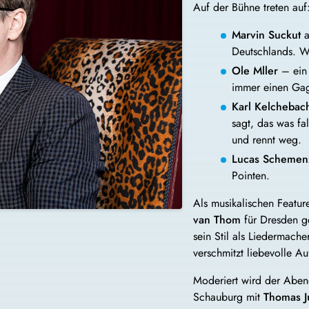
Auf der Bühne treten auf
Marvin Suckut
a
Deutschlands. Wa
Ole Mller
– ein 
immer einen Gag 
Karl Kelchebac
sagt, das was f
und rennt weg.
Lucas Schemen
Pointen.
Als musikalischen Featur
van Thom
für Dresden g
sein Stil als Liedermach
verschmitzt liebevolle Au
Moderiert wird der Abe
Schauburg mit
Thomas J