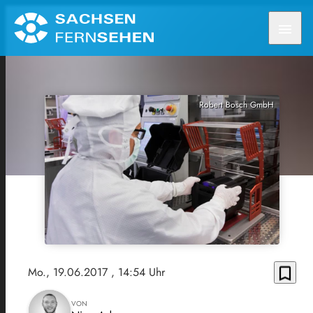
menu
Robert Bosch GmbH
bookmark_border
Mo., 19.06.2017
, 14:54 Uhr
VON