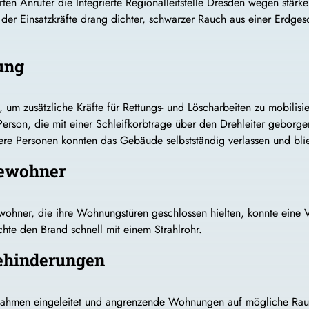
n Anrufer die Integrierte Regionalleitstelle Dresden wegen stärke
 der Einsatzkräfte drang dichter, schwarzer Rauch aus einer Erdg
ung
 um zusätzliche Kräfte für Rettungs- und Löscharbeiten zu mobilisi
erson, die mit einer Schleifkorbtrage über den Drehleiter geborgen
tere Personen konnten das Gebäude selbstständig verlassen und blie
Bewohner
ohner, die ihre Wohnungstüren geschlossen hielten, konnte eine V
te den Brand schnell mit einem Strahlrohr.
ehinderungen
hmen eingeleitet und angrenzende Wohnungen auf mögliche Rauchko