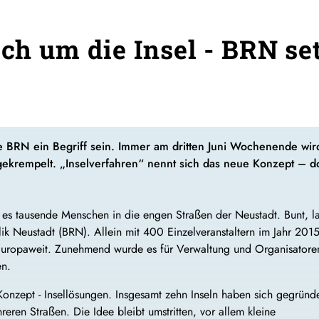
ich um die Insel - BRN se
ie BRN ein Begriff sein. Immer am dritten Juni Wochenende wir
krempelt. „Inselverfahren“ nennt sich das neue Konzept – doc
 es tausende Menschen in die engen Straßen der Neustadt. Bunt, l
ik Neustadt (BRN). Allein mit 400 Einzelveranstaltern im Jahr 2015
 Europaweit. Zunehmend wurde es für Verwaltung und Organisatore
en.
Konzept - Insellösungen. Insgesamt zehn Inseln haben sich gegründe
eren Straßen. Die Idee bleibt umstritten, vor allem kleine