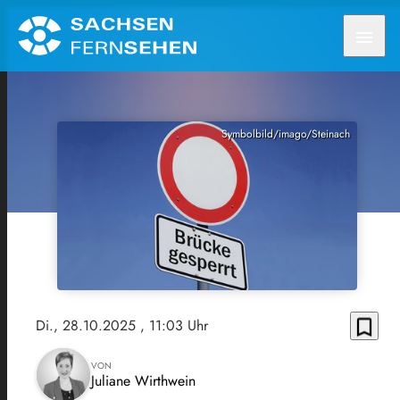
menu
Symbolbild/imago/Steinach
bookmark_border
Di., 28.10.2025
, 11:03 Uhr
VON
Juliane Wirthwein