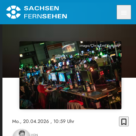
menu
imago/Chris Emil Janssen
bookmark_border
Mo., 20.04.2026
, 10:59 Uhr
VON