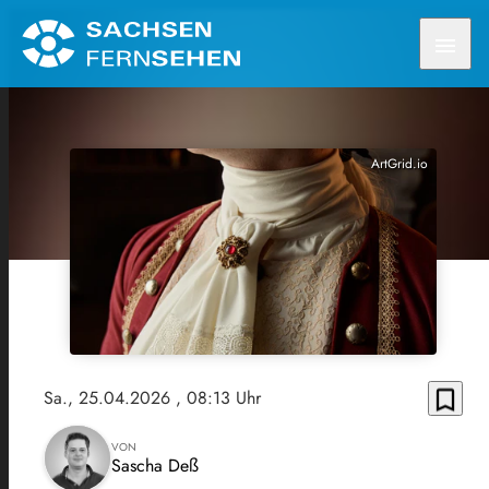
menu
ArtGrid.io
bookmark_border
Sa., 25.04.2026
, 08:13 Uhr
VON
Sascha Deß