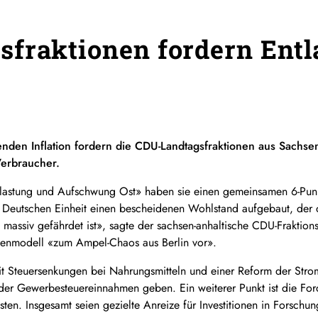
fraktionen fordern Entl
nden Inflation fordern die CDU-Landtagsfraktionen aus
Sachse
Verbraucher.
ntlastung und Aufschwung Ost» haben sie einen gemeinsamen 6-Pun
r Deutschen Einheit einen bescheidenen Wohlstand aufgebaut, der d
 massiv gefährdet ist», sagte der
sachsen
-anhaltische CDU-Fraktio
enmodell «zum Ampel-Chaos aus Berlin vor».
it Steuersenkungen bei Nahrungsmitteln und einer Reform der Strom
der Gewerbesteuereinnahmen geben. Ein weiterer Punkt ist die Fo
en. Insgesamt seien gezielte Anreize für Investitionen in Forschun