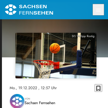
menu
SF/ Philipp Rostig
bookmark_border
Mo., 19.12.2022
, 12:57 Uhr
VON
Sachsen Fernsehen