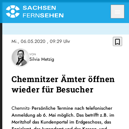
menu
bookmark_border
Mi., 06.05.2020
, 09:29 Uhr
VON
Silvia Metzig
Chemnitzer Ämter öffnen
wieder für Besucher
Chemnitz-
Persönliche Termine nach telefonischer
Anmeldung ab 6. Mai möglich. Das betrifft z.B. im
Moritzhof das Kundenportal im Erdgeschoss, das
Sozialamt, das Jugendamt und das Kassen- und