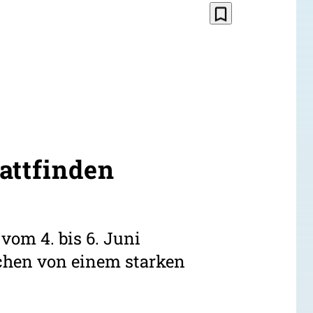
bookmark_border
attfinden
vom 4. bis 6. Juni
echen von einem starken