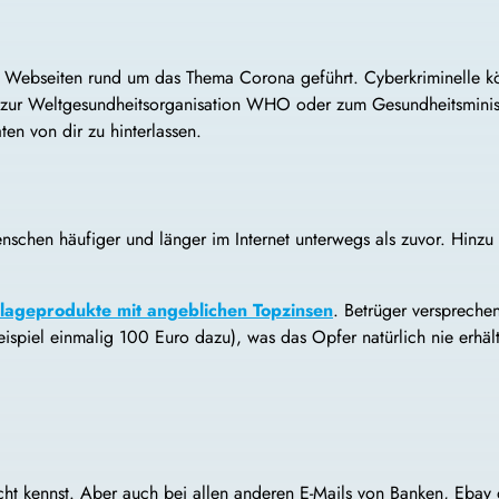
 Webseiten rund um das Thema Corona geführt. Cyberkriminelle kön
 zur Weltgesundheitsorganisation WHO oder zum Gesundheitsministe
en von dir zu hinterlassen.
chen häufiger und länger im Internet unterwegs als zuvor. Hinzu 
lageprodukte mit angeblichen Topzinsen
. Betrüger verspreche
piel einmalig 100 Euro dazu), was das Opfer natürlich nie erhält
h
ht kennst. Aber auch bei allen anderen E-Mails von Banken, Ebay od