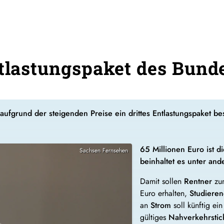
ntlastungspaket des Bund
aufgrund der steigenden Preise ein drittes Entlastungspaket be
65 Millionen Euro ist 
Sachsen Fernsehen
beinhaltet es unter an
Damit sollen
Rentner
zum
Euro erhalten,
Studiere
an
Strom
soll künftig ein
gültiges
Nahverkehrstic