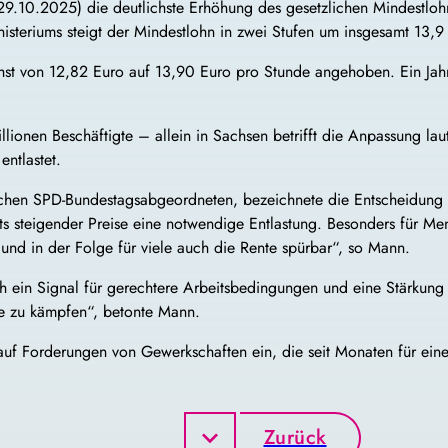
29.10.2025) die deutlichste Erhöhung des gesetzlichen Mindestlohn
steriums steigt der Mindestlohn in zwei Stufen um insgesamt 13,9
t von 12,82 Euro auf 13,90 Euro pro Stunde angehoben. Ein Jahr s
lionen Beschäftigte – allein in Sachsen betrifft die Anpassung l
ntlastet.
hen SPD-Bundestagsabgeordneten, bezeichnete die Entscheidung als
s steigender Preise eine notwendige Entlastung. Besonders für Me
nd in der Folge für viele auch die Rente spürbar“, so Mann.
 ein Signal für gerechtere Arbeitsbedingungen und eine Stärkung d
e zu kämpfen“, betonte Mann.
auf Forderungen von Gewerkschaften ein, die seit Monaten für ein
Zurück