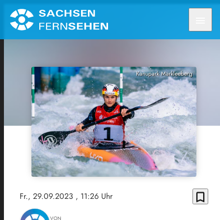
menu
Kanupark Markleeberg
bookmark_border
Fr., 29.09.2023
, 11:26 Uhr
VON