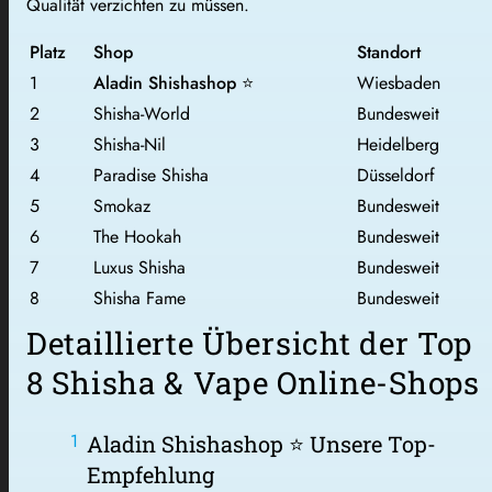
Qualität verzichten zu müssen.
Platz
Shop
Standort
1
Aladin Shishashop
⭐
Wiesbaden
2
Shisha-World
Bundesweit
3
Shisha-Nil
Heidelberg
4
Paradise Shisha
Düsseldorf
5
Smokaz
Bundesweit
6
The Hookah
Bundesweit
7
Luxus Shisha
Bundesweit
8
Shisha Fame
Bundesweit
Detaillierte Übersicht der Top
8 Shisha & Vape Online-Shops
Aladin Shishashop
⭐ Unsere Top-
Empfehlung