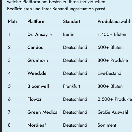
welche Plattform am besten zu Ihren individuellen
Bedürfnissen und Ihrer Behandlungssituation passt.
Platz
Plattform
Standort
Produktauswahl
1
Dr. Ansay
⭐
Berlin
1.400+ Blüten
2
Candoc
Deutschland
600+ Blüten
3
Grünhorn
Deutschland
800+ Produkte
4
Weed.de
Deutschland
Live-Bestand
5
Bloomwell
Frankfurt
800+ Blüten
6
Flowzz
Deutschland
2.500+ Produkte
7
Green Medical
Deutschland
Große Auswahl
8
Nordleaf
Deutschland
Sortiment