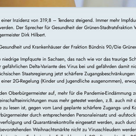
bei einer Inzidenz von 319,8 – Tendenz steigend. Immer mehr Impf
rden. Der Sprecher für Gesundheit der Grünen-Stadtratsfraktion 
rmeister Dirk Hilbert.
Gesundheit und Krankenhäuser der Fraktion Bündnis 90/Die Grünen
e niedrige Impfquote in Sachsen, das nach wie vor das traurige Schl
r gefährlichen Delta-Variante des Virus bei und gefährden damit ni
sächsischen Staatsregierung jetzt schärfere Zugangsbeschränkungen
e einer 2G-Regelung (Kinder und Jugendliche ausgenommen), erw
r den Oberbürgermeister auf, mehr für die Pandemie-Eindämmung z
nschaftseinrichtungen muss mehr getestet werden, z.B. auch mit de
 wie zu lesen ist, gegen vom Land geplante schärfere Zugangs- und K
bürgermeister durch entsprechenden Personaleinsatz und -aufstocku
hverfolgung und Quarantänekontrolle eingesetzt werden, auch du
 bevorstehenden Weihnachtsmärkte nicht zu Virusschleudern werde