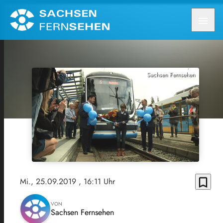
menu
Sachsen Fernsehen
bookmark_border
Mi., 25.09.2019
, 16:11 Uhr
VON
Sachsen Fernsehen