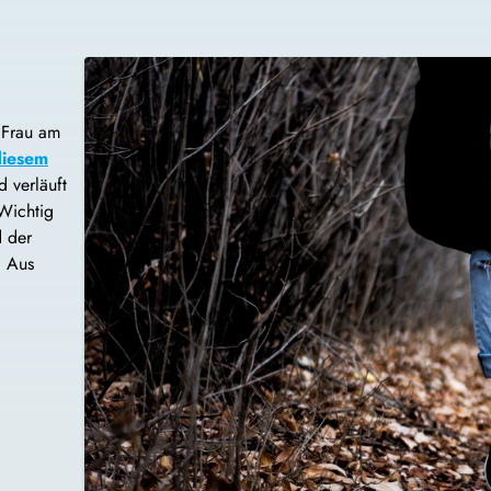
 Frau am
diesem
 verläuft
 Wichtig
d der
. Aus