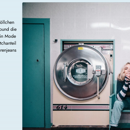
röllchen
nbund die
 in Mode
tchanteil
renjeans