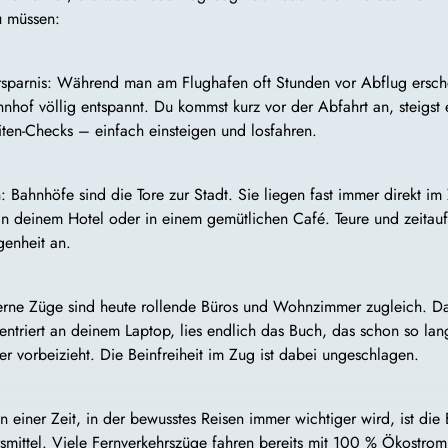
u müssen:
ersparnis: Während man am Flughafen oft Stunden vor Abflug ersch
hof völlig entspannt. Du kommst kurz vor der Abfahrt an, steigst 
ten-Checks – einfach einsteigen und losfahren.
 Bahnhöfe sind die Tore zur Stadt. Sie liegen fast immer direkt i
 in deinem Hotel oder in einem gemütlichen Café. Teure und zeita
enheit an.
rne Züge sind heute rollende Büros und Wohnzimmer zugleich. Da
zentriert an deinem Laptop, lies endlich das Buch, das schon so la
r vorbeizieht. Die Beinfreiheit im Zug ist dabei ungeschlagen.
 einer Zeit, in der bewusstes Reisen immer wichtiger wird, ist die
smittel. Viele Fernverkehrszüge fahren bereits mit 100 % Ökostro