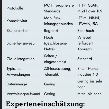
MQTT, proprietäre
HTTP, CoAP,
Protokolle
Standards
MQTT over TLS
Mobilfunk,
LTE-M, NB-IoT,
Konnektivität
leitungsgebunden
LPWAN, 5G
Skalierbarkeit
Begrenzt
Sehr hoch
Hoch
Variabel
Sicherheitsniveau
(geschlossene
(erfordert
Netze)
Konzept)
Selten /
Cloud-Integration
Standard
eingeschränkt
Typische
Zählerauslesung,
Smart Home,
Anwendungen
Telematik
Industrie 4.0
Gering bis sehr
Datenmenge
Gering
hoch
Verwaltungsaufwand
Gering
Mittel bis hoch
Experteneinschätzung: