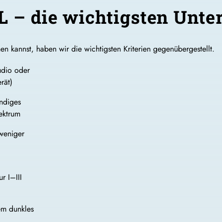
PL – die wichtigsten Unte
n kannst, haben wir die wichtigsten Kriterien gegenübergestellt.
udio oder
rät)
ndiges
ektrum
 weniger
ur I–III
em dunkles