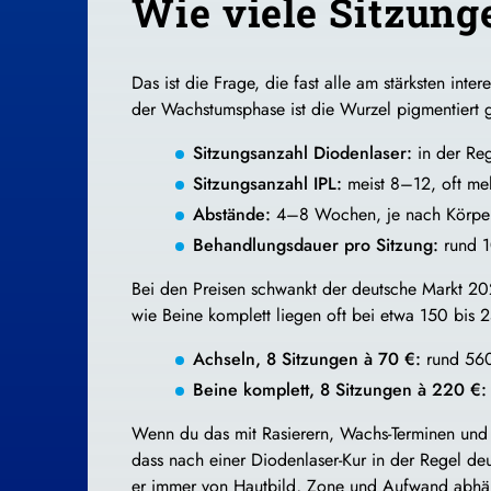
Wie viele Sitzung
Das ist die Frage, die fast alle am stärksten int
der Wachstumsphase ist die Wurzel pigmentiert g
Sitzungsanzahl Diodenlaser:
in der Re
Sitzungsanzahl IPL:
meist 8–12, oft me
Abstände:
4–8 Wochen, je nach Körpe
Behandlungsdauer pro Sitzung:
rund 1
Bei den Preisen schwankt der deutsche Markt 2
wie Beine komplett liegen oft bei etwa 150 bis 2
Achseln, 8 Sitzungen à 70 €:
rund 560 
Beine komplett, 8 Sitzungen à 220 €:
Wenn du das mit Rasierern, Wachs-Terminen und
dass nach einer Diodenlaser-Kur in der Regel deu
er immer von Hautbild, Zone und Aufwand abhä