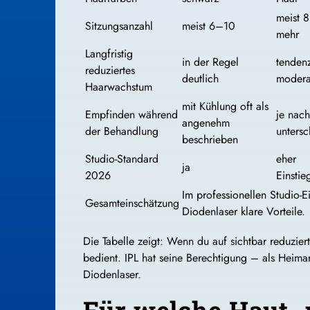
meist 8
Sitzungsanzahl
meist 6–10
mehr
Langfristig
in der Regel
tendenz
reduziertes
deutlich
modera
Haarwachstum
mit Kühlung oft als
Empfinden während
je nach
angenehm
der Behandlung
untersc
beschrieben
Studio-Standard
eher
ja
2026
Einstie
Im professionellen Studio-E
Gesamteinschätzung
Diodenlaser klare Vorteile.
Die Tabelle zeigt: Wenn du auf sichtbar reduzier
bedient. IPL hat seine Berechtigung – als Heim
Diodenlaser.
Für welche Haut- 