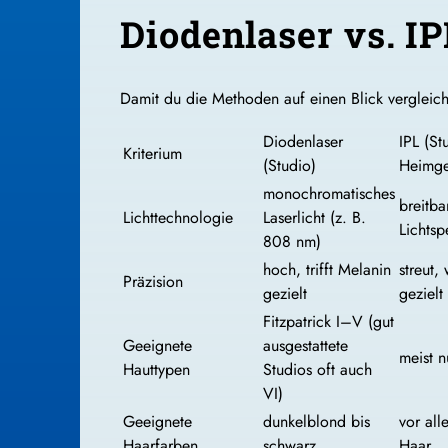
Diodenlaser vs. I
Damit du die Methoden auf einen Blick vergleiche
Diodenlaser
IPL (St
Kriterium
(Studio)
Heimge
monochromatisches
breitba
Lichttechnologie
Laserlicht (z. B.
Lichtsp
808 nm)
hoch, trifft Melanin
streut,
Präzision
gezielt
gezielt
Fitzpatrick I–V (gut
Geeignete
ausgestattete
meist n
Hauttypen
Studios oft auch
VI)
Geeignete
dunkelblond bis
vor all
Haarfarben
schwarz
Haar