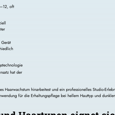
–12, oft
iell
ter
 Gerät
hiedlich
gstechnologie
insatz hat der
tes Haarwachstum hinarbeitest und ein professionelles Studio-Erlebn
anwendung für die Erhaltungspflege bei hellem Hauttyp und dunkl
und Haartypen eignet si