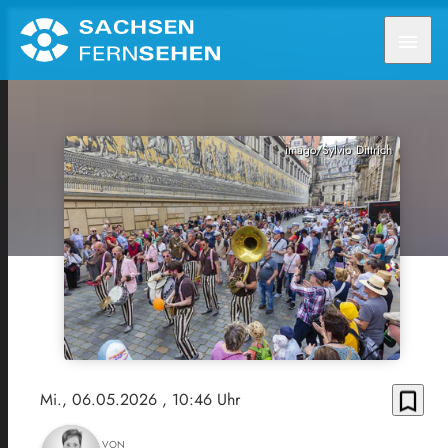
menu
imago/Sylvio Dittrich
bookmark_border
Mi., 06.05.2026
, 10:46 Uhr
VON