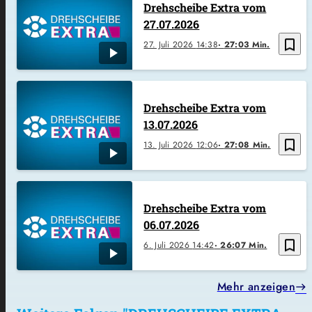
Drehscheibe Extra vom
27.07.2026
bookmark_border
27. Juli 2026
14:38
27:03 Min.
Drehscheibe Extra vom
13.07.2026
bookmark_border
13. Juli 2026
12:06
27:08 Min.
Drehscheibe Extra vom
06.07.2026
bookmark_border
6. Juli 2026
14:42
26:07 Min.
Mehr anzeigen