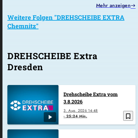
Mehr anzeigen
Weitere Folgen "DREHSCHEIBE EXTRA
Chemnitz"
DREHSCHEIBE Extra
Dresden
Drehscheibe Extra vom
3.8.2026
3. Aug. 2026
14:48
bookmark_border
25:24 Min.