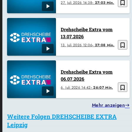
bookmark_border
27. Juli 2026
14:38
27:03 Min.
Drehscheibe Extra vom
13.07.2026
bookmark_border
13. Juli 2026
12:06
27:08 Min.
Drehscheibe Extra vom
06.07.2026
bookmark_border
6. Juli 2026
14:42
26:07 Min.
Mehr anzeigen
Weitere Folgen DREHSCHEIBE EXTRA
Leipzig