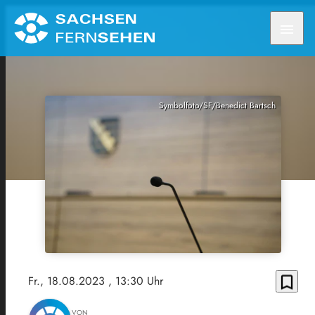
menu
Symbolfoto/SF/Benedict Bartsch
bookmark_border
Fr., 18.08.2023
, 13:30 Uhr
VON