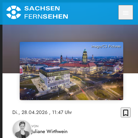
menu
imago/C3 Pictures
bookmark_border
Di., 28.04.2026
, 11:47 Uhr
VON
Juliane Wirthwein