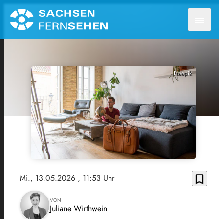
menu
Freepik
bookmark_border
Mi., 13.05.2026
, 11:53 Uhr
VON
Juliane Wirthwein