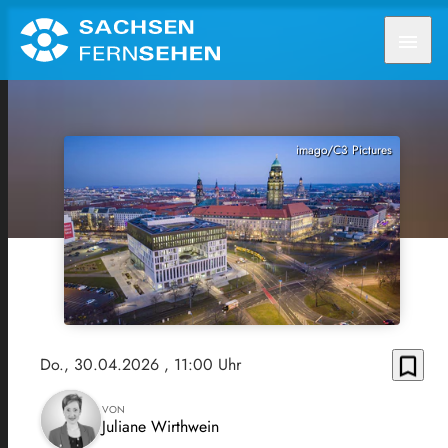
menu
imago/C3 Pictures
bookmark_border
Do., 30.04.2026
, 11:00 Uhr
VON
Juliane Wirthwein