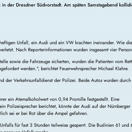
latz in der Dresdner Südvorstadt. Am späten Samstagabend kol
ftigen Unfall, ein Audi und ein VW krachten ineinander. Wie die
erletzt. Nach Reporterinformationen wurden insgesamt vier Persone
telle sowie die Fahrzeuge sicherten, wurden die Patienten vom Rett
hgefordert werden.", berichtet Feuerwehrsprecher Michael Klahre.
und der Verkehrsunfalldienst der Polizei. Beide Autos wurden durch
er ein Atemalkoholwert von 0,94 Promille festgestellt. Eine
in Polizeisprecher berichtet, könnte der Audi auf der Nürnberger
ich sei er bei Rot über die Ampel gefahren.
nfalls für fast 3 Stunden teilweise gesperrt. Die Buslinien 61 und