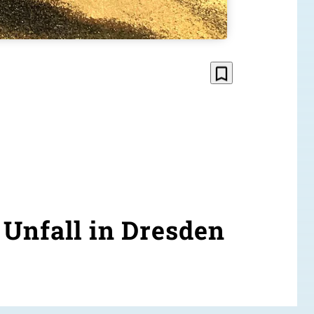
bookmark_border
 Unfall in Dresden