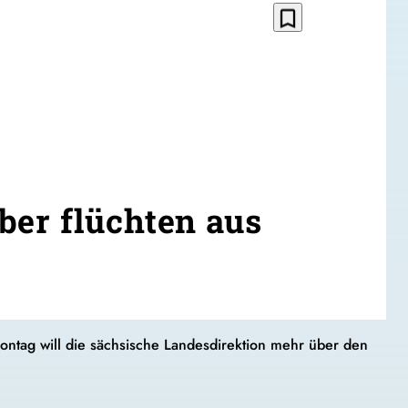
bookmark_border
ber flüchten aus
ntag will die sächsische Landesdirektion mehr über den