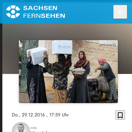
menu
arche noVa
bookmark_border
Do., 29.12.2016
, 17:59 Uhr
VON