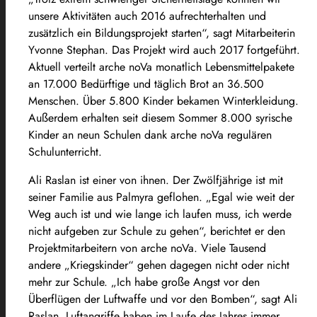
unsere Aktivitäten auch 2016 aufrechterhalten und
zusätzlich ein Bildungsprojekt starten“, sagt Mitarbeiterin
Yvonne Stephan. Das Projekt wird auch 2017 fortgeführt.
Aktuell verteilt arche noVa monatlich Lebensmittelpakete
an 17.000 Bedürftige und täglich Brot an 36.500
Menschen. Über 5.800 Kinder bekamen Winterkleidung.
Außerdem erhalten seit diesem Sommer 8.000 syrische
Kinder an neun Schulen dank arche noVa regulären
Schulunterricht.
Ali Raslan ist einer von ihnen. Der Zwölfjährige ist mit
seiner Familie aus Palmyra geflohen. „Egal wie weit der
Weg auch ist und wie lange ich laufen muss, ich werde
nicht aufgeben zur Schule zu gehen“, berichtet er den
Projektmitarbeitern von arche noVa. Viele Tausend
andere „Kriegskinder“ gehen dagegen nicht oder nicht
mehr zur Schule. „Ich habe große Angst vor den
Überflügen der Luftwaffe und vor den Bomben“, sagt Ali
Raslan. Luftangriffe haben im Laufe des Jahres immer